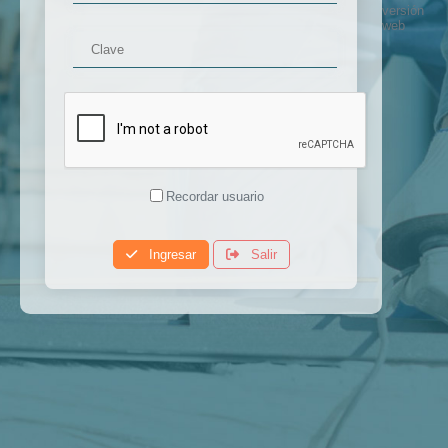
versión
web
Recordar usuario
Ingresar
Salir